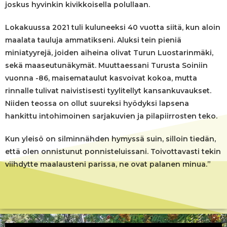
joskus hyvinkin kivikkoisella polullaan.
Lokakuussa 2021 tuli kuluneeksi 40 vuotta siitä, kun aloin
maalata tauluja ammatikseni. Aluksi tein pieniä
miniatyyrejä, joiden aiheina olivat Turun Luostarinmäki,
sekä maaseutunäkymät. Muuttaessani Turusta Soiniin
vuonna -86, maisemataulut kasvoivat kokoa, mutta
rinnalle tulivat naivistisesti tyylitellyt kansankuvaukset.
Niiden teossa on ollut suureksi hyödyksi lapsena
hankittu intohimoinen sarjakuvien ja pilapiirrosten teko.
Kun yleisö on silminnähden hymyssä suin, silloin tiedän,
että olen onnistunut ponnisteluissani. Toivottavasti tekin
viihdytte maalausteni parissa, ne ovat palanen minua.”