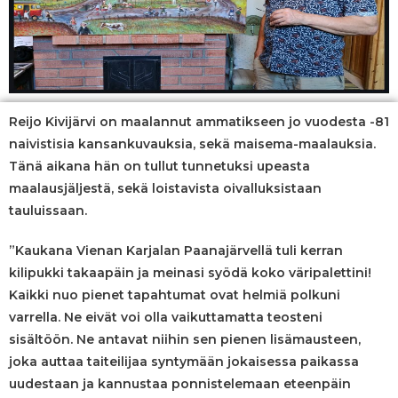
Reijo Kivijärvi on maalannut ammatikseen jo vuodesta -81
naivistisia kansankuvauksia, sekä maisema-maalauksia.
Tänä aikana hän on tullut tunnetuksi upeasta
maalausjäljestä, sekä loistavista oivalluksistaan
tauluissaan.
”Kaukana Vienan Karjalan Paanajärvellä tuli kerran
kilipukki takaapäin ja meinasi syödä koko väripalettini!
Kaikki nuo pienet tapahtumat ovat helmiä polkuni
varrella. Ne eivät voi olla vaikuttamatta teosteni
sisältöön. Ne antavat niihin sen pienen lisämausteen,
joka auttaa taiteilijaa syntymään jokaisessa paikassa
uudestaan ja kannustaa ponnistelemaan eteenpäin