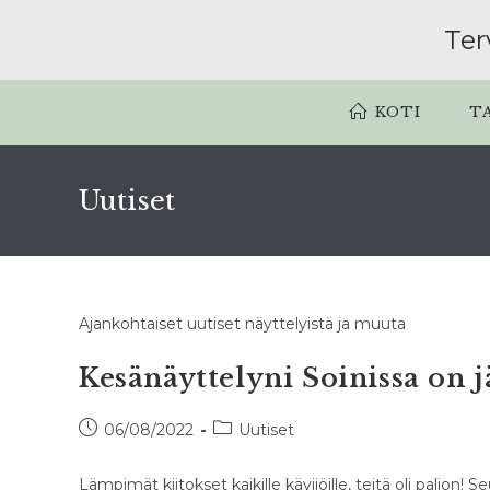
Siirry
Ter
suoraan
sisältöön
KOTI
T
Uutiset
Ajankohtaiset uutiset näyttelyistä ja muuta
Kesänäyttelyni Soinissa on jä
Artikkeli
Artikkelin
06/08/2022
Uutiset
julkaistu:
kategoria:
Lämpimät kiitokset kaikille kävijöille, teitä oli paljon!