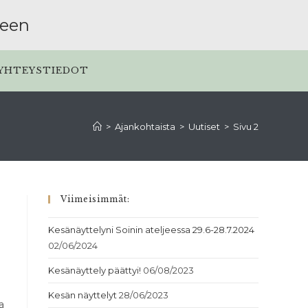
seen
YHTEYSTIEDOT
>
Ajankohtaista
>
Uutiset
>
Sivu 2
Viimeisimmät:
Kesänäyttelyni Soinin ateljeessa 29.6-28.7.2024
02/06/2024
Kesänäyttely päättyi!
06/08/2023
Kesän näyttelyt
28/06/2023
a