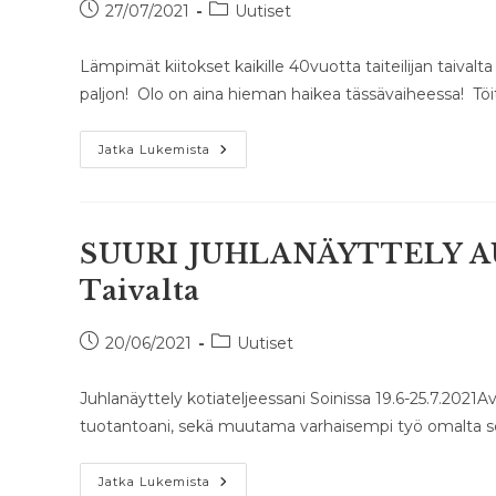
Artikkeli
Artikkelin
27/07/2021
Uutiset
julkaistu:
kategoria:
Lämpimät kiitokset kaikille 40vuotta taiteilijan taivalta -
paljon! Olo on aina hieman haikea tässävaiheessa! Töit
Suuri
Jatka Lukemista
Juhlanäyttely
On
Päättynyt!
SUURI JUHLANÄYTTELY AUKI
Taivalta
Artikkeli
Artikkelin
20/06/2021
Uutiset
julkaistu:
kategoria:
Juhlanäyttely kotiateljeessani Soinissa 19.6-25.7.2021Av
tuotantoani, sekä muutama varhaisempi työ omalta sei
SUURI
Jatka Lukemista