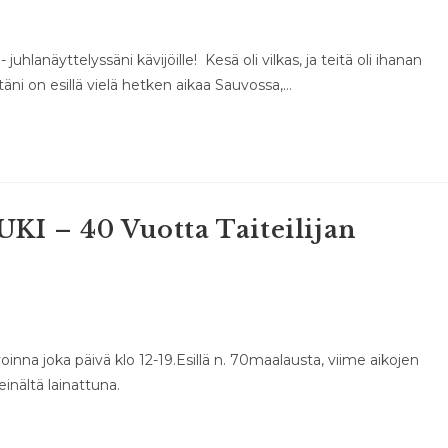
 juhlanäyttelyssäni kävijöille! Kesä oli vilkas, ja teitä oli ihanan
äni on esillä vielä hetken aikaa Sauvossa,…
 – 40 Vuotta Taiteilijan
oinna joka päivä klo 12-19.Esillä n. 70maalausta, viime aikojen
nältä lainattuna.