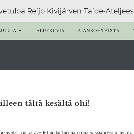
vetuloa Reijo Kivijärven Taide-Ateljee
AULUJA
ALUEKUVIA
AJANKOHTAISTA
lleen tältä kesältä ohi!
 Seuraavaksi minua pyydettiin laittamaan maalauksiani esille ravintol