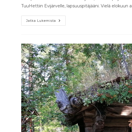
TuuHettiin Evijärvelle, lapsuuspitäjääni. Vielä elokuun al
Kesänäyttelyni
Jatka Lukemista
Soinissa
On
Jälleen
Tältä
Kesältä
Ohi!